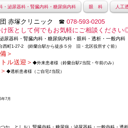
科・泌尿器科・腎臓内科・糖尿病内科
眼 科
人工
団 赤塚クリニック ☎
078-593-0205
つけ医として何でもお気軽にご相談ください
 泌尿器科・腎臓内科・糖尿病内
科・眼科・透析・一般内科
西町1-27-2 ​(鈴蘭台駅から徒歩５分 旧・北区役所すぐ前）
備＞
ャトル送迎＞
◆外来患者様（鈴蘭台駅⇄当院・午前のみ）
＞
◆透析患者様（ご自宅⇄当院）
6年7月
かつか としお）腎臓内科・糖尿病・泌尿器科・一般内科・透