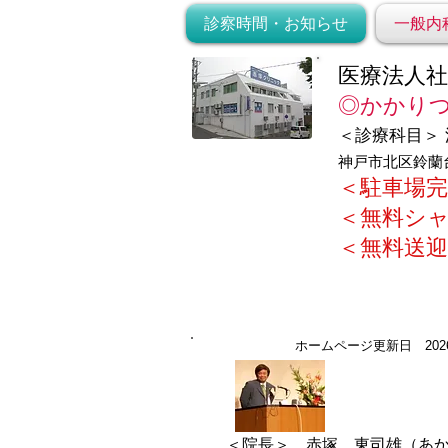
診察時間・お知らせ
一般内
医療法人社
​◎かかり
＜診療科目＞
神戸市北区鈴蘭台
＜駐車場完
＜無料シ
＜無料送迎
ホームページ更新日 202
＜院長＞ 赤塚 東司雄（あ