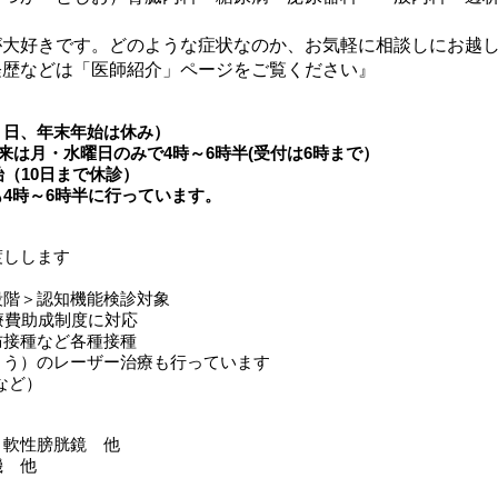
が大好きです。どのような症状なのか、お気軽に相談しにお越
経歴などは「医師紹介」ページをご覧ください』
・日、年末年始は休み）
来は月・水曜日のみで4時～6時半(受付は6時まで）
​（10日まで休診）
4時～6時半に行っています。
渡しします
段階＞認知機能検診対象
療費助成制度に対応
防接種など各種接種
ょう）のレーザー治療も行っています
など）
・軟性膀胱鏡 他
機 他