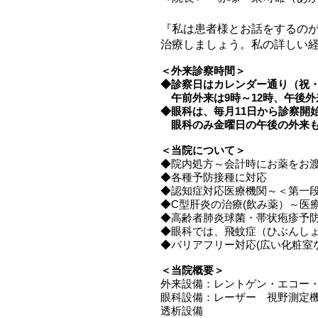
『私は患者様とお話をするの
治療しましょう。私の詳しい
​＜外来診察時間​＞
◆診察日はカレンダー通り（祝
午前外来は9時～12時、午後外
◆眼科は、毎月11日から診察開始
眼科のみ金曜日の午後の外来も
＜当院について＞
◆院内処方～会計時にお薬をお
​◆各種予防接種に対応
◆認知症対応医療機関～＜
第一
◆
C型肝炎の治療(飲み薬）～
医
◆高
齢者肺炎球菌・
帯状疱疹予
◆眼科では、
飛蚊症（ひぶんし
◆
バリアフリー対応(広い化粧室
＜当院概要＞
外来設備：レントゲン・エコー
眼科設備：レーザー 視野測定
透析設備